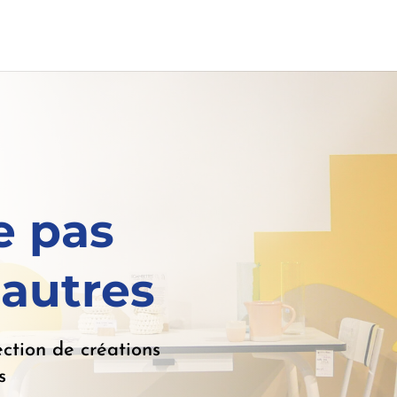
e pas
autres
ction de créations
s